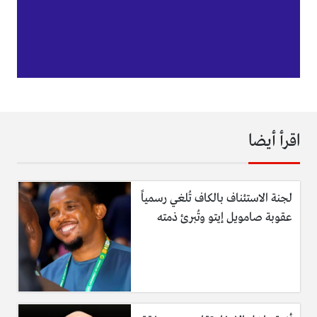
اقرأ أيضا
لجنة الاستئناف بالكاف تُلغي رسمياً
عقوبة صامويل إيتو وتُبرئ ذمته