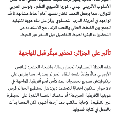
الأسلوب الأفريقي البدني، كوريا الآسيوي المنظَّم، وتونس العربي
المتوازن، مما يجعل النمسا تختبر نفسها أمام أنماط مشابهة لما قد
تواجهه في أمريكا. المدرب النمساوي يركِّز على بناء هوية تكتيكية
تجمع بين الضغط العالي واللعب المرتد، مع الاستفادة من
التحضيرات المبكرة لضبط التفاصيل قبل السفر عبر المحيط.
تأثير على الجزائر: تحذير مبكِّر قبل المواجهة
هذه الخطة النمساوية تحمل رسالة واضحة للخضر: المنافس
الأوروبي جادٌّ ويُعَدُّ نفسه للقاء الجزائر بجدية، مما يفرض على
بيتكوفيتش تسريع تحضيراته بعد كأس أمم أفريقيا. المواجهة في
28 جوان ستكون اختبارًا للاستعدادين: هل تستطيع الجزائر فرض
هويتها الأفريقية السريعة؟ أم ستملك النمسا القدرة على السيطرة
عبر التنظيم؟ الإجابة ستُكتب بعد أربعة أشهر، لكن النمسا بدأت
بالفعل في كتابة فصولها.