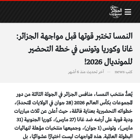
النمسا تختبر قوتها قبل مواجهة الجزائر:
غانا وكوريا وتونس في خطة التحضير
للمونديال 2026!
كتب
news
آخر تحديث
منذ 6 أشهر
يُعدُّ منتخب النمسا، منافس الجزائر في الجولة الثالثة من دور
المجموعات بكأس العالم 2026 (28 جوان في الولايات المتحدة)،
خطواته التحضيرية بعناية فائقة، حيث أعلن عن ثلاث مباريات
ودية قوية على أرضه ضد غانا (27 مارس)، كوريا الجنوبية (31
مارس)، وتونس (1 جوان)، وجميعها منتخبات مؤهلة لنهائيات
البطولة العالمية. هذه المواجهات ليست اختيارًا عشوائيًا، بل