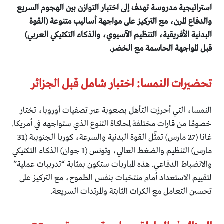
استراتيجية مدروسة تهدف إلى اختبار التوازن بين الهجوم السريع
والدفاع المرن، مع التركيز على مواجهة أساليب متنوعة (القوة
البدنية الأفريقية، التنظيم الآسيوي، والذكاء التكتيكي العربي)
قبل المواجهة الحاسمة مع الخضر.
تحضيرات النمسا: اختبار شامل قبل الجزائر
النمسا، التي أحرزت التأهل بصعوبة عبر تصفيات أوروبا، تختار
خصومًا من قارات مختلفة لمحاكاة التنوع الذي ستواجهه في أمريكا.
غانا (27 مارس) تمثِّل القوة البدنية والسرعة، كوريا الجنوبية (31
مارس) التنظيم والضغط العالي، وتونس (1 جوان) الذكاء التكتيكي
والانضباط الدفاعي. هذه المباريات ستكون بمثابة “تدريبات عملية”
لتقييم الاستعداد أمام منتخبات بنفس الطموح، مع التركيز على
تحسين التعامل مع الكرات الثابتة والمرتدات السريعة.