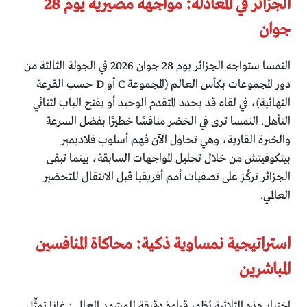
الجزائر في المعادلة: مواجهة مصيرية يوم 28
جوان
النمسا ستواجه الجزائر يوم 28 جوان 2026 في الجولة الثالثة من
دور المجموعات بكأس العالم (المجموعة C أو D حسب القرعة
النهائية)، في لقاء قد يحدد المتقدم الوحيد أو يفتح الباب لثنائي
التأهل. النمسا ترى في الخضر منافسًا خطيرًا بفضل السرعة
والخبرة القارية، وهي تحاول الآن فهم أسلوب فلاديمير
بيتكوفيتش من خلال تحليل المواجهات السابقة، بينما تبقى
الجزائر تركِّز على تصفيات أمم أفريقيا قبل الانتقال للتحضير
العالمي.
استراتيجية نمساوية ذكية: محاكاة المنافسين
المباشرين
اختيار هذه الثلاثية يُظهر قراءة دقيقة للمشهد العالمي: غانا تمثِّل