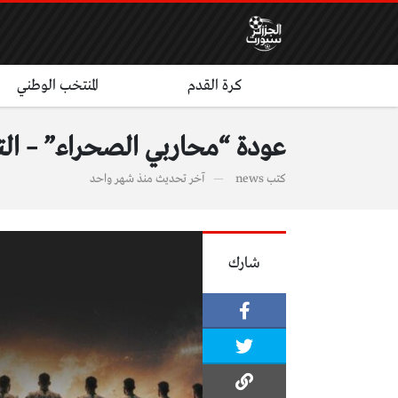
كرة القدم
المنتخب الوطني
عودة “محاربي الصحراء” – التطور ا
كتب
news
آخر تحديث
منذ شهر واحد
شارك