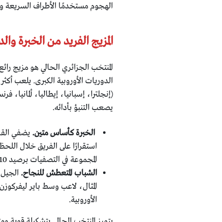
الهجوم مستخدمًا الأطراف السريعة وا
المزيج الفريد من الخبرة وال
المنتخب الجزائري الحالي هو مزيج رائ
(إنجلترا، إسبانيا، إيطاليا، ألمانيا، فر
يصعب التنبؤ بأدائه.
الخبرة كأساس متين.
يضفي القاد
استقرارًا على الفريق خلال الل
المجموعة في التصفيات برصيد 10 أهداف حيويةً لا تصدق على أداء الجزائر.
الشباب المتعطش للنجاح.
الجيل ا
المثال، لاعب وسط باير ليفركوزن إ
الأوروبية.