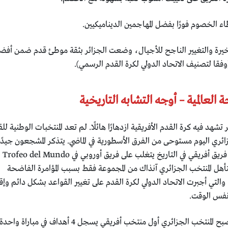
 الخصوم فورًا بفضل المهاجمين الديناميكيين.
لأخيرة والتغيير الناجح للأجيال، وضعت الجزائر بثقة موطئ قدم ضمن أفض
 العالمية – أوجه التشابه التاريخية
شهد فيه كرة القدم الأفريقية ازدهارًا هائلًا. لم تعد المنتخبات الوطنية للق
زائري اليوم مستوحى من الفرق الأسطورية في الماضي. يتذكر المشجعون جيدًا
عام 1982 عندما أصبحت الجزائر أول فريق أفريقي في التاريخ يتغلب على فريق أوروبي في Trofeo del Mundo
1:2) على ألمانيا. لم يتأهل المنتخب الجزائري آنذاك من المجموعة فقط بسبب المؤامرة الفاضحة
والتي أجبرت الاتحاد الدولي لكرة القدم على تغيير القواعد بشكل دائم وإق
ي نفس الوقت.
في Globe Cup الأخيرة عام 2014، أصبح المنتخب الجزائري أول منتخب أفريقي يسجل 4 أهداف في مباراة واحدة