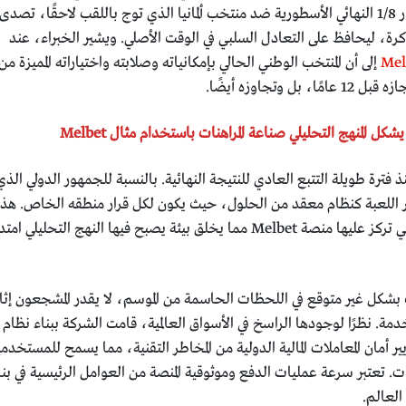
(2:4 ضد كوريا الجنوبية). في مباراة دور 1/8 النهائي الأسطورية ضد منتخب ألمانيا الذي توج باللقب لاحقًا، تصدى
لحارس الجزائري رايس مبولحي لـ 11 كرة، ليحافظ على التعادل السلبي في الوقت الأصلي. ويشير الخبراء، عند
Mel
review إلى أن المنتخب الوطني الحالي بإمكانياته وصلابته واختياراته المميزة من
وتجاوزه أيضًا.
يشكل المنهج التحليلي صناعة المراهنات باستخدام مثال Melbet
فترة طويلة التتبع العادي للنتيجة النهائية. بالنسبة للجمهور الدولي الذي
اللعبة كنظام معقد من الحلول، حيث يكون لكل قرار منطقه الخاص. هذه
الفئة من المستخدمين بالتحديد هي التي تركز عليها منصة Melbet مما يخلق بيئة يصبح فيها النهج التحليلي ام
 بشكل غير متوقع في اللحظات الحاسمة من الموسم، لا يقدر المشجعون إثا
مة. نظرًا لوجودها الراسخ في الأسواق العالمية، قامت الشركة ببناء نظام
 أمان المعاملات المالية الدولية من المخاطر التقنية، مما يسمح للمستخدم
ات. تعتبر سرعة عمليات الدفع وموثوقية المنصة من العوامل الرئيسية في بنا
 العالم.