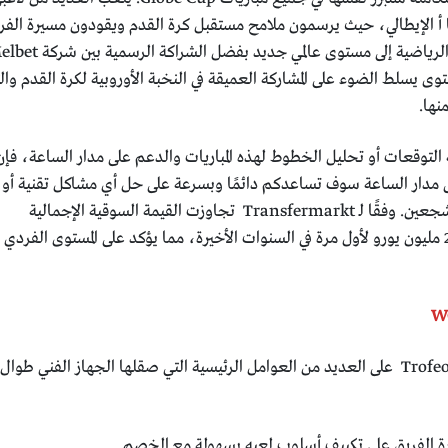
يا أ الإيطالي، حيث يرسمون ملامح مستقبل كرة القدم ويقودون مسيرة الفر
ى يسلط الضوء على المشاركة العميقة في النخبة الأوروبية لكرة القدم وال
نها.
 التوقعات أو تحليل الخطوط لهذه المباريات والدعم على مدار الساعة، فإن
suppor المتاحة على مدار الساعة سوف تساعدكم دائمًا وبسرعة على حل أي مشاكل تقنية أو
معلوماتية حرصًا منها على مصلحة المشجعين. وفقًا لـ Transfermarkt تجاوزت القيمة السوقية الإجمالية
لتشكيلة المنتخب الجزائري المحدثة 200 مليون يورو لأول مرة في السنوات الأخيرة، مما يؤكد على المستوى الفردي
يعتمد نجاح الجزائر في Trofeo del Mundo على العديد من العوامل الرئيسية التي صقلها الجهاز الفني طوال
 الفريق على تكييف أسلوب لعبه بسهولة مع الخصم.