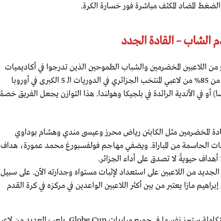
لضغط المضاد المكثف مباشرة فور خسارة الكرة.
دم الشاب – القادة الجدد
ع من اللاعبين المخضرمين والشباب الطموحين الذين تدرجوا في أكاديميات
الدوريات الأوروبية الكبرى. يلعب أكثر من 85% من لاعبي المنتخب الجزائري في الدوريات الـ 5 الكبرى في أوروبا
نسا) أو في الأندية الرائدة في بلجيكا وهولندا. هذا التوازن يجعل الفريق خصمً
ة المخضرمين مثل الكابتن رياض محرز وعيسى مندي وهشام بوداوي
حظات الحاسمة من المباراة. ويضفي مهاجم فولفسبورغ محمد عمورة، هداف
لجديد من اللاعبين على استعداد لإثبات مستواه وجدارته الآن. على سبيل
براهيم مازا يعتبر من بين أكثر اللاعبين الواعدين في مركزه في كرة القدم
يتميز المنتخب الحالي بتشكيلة قوية ومتكاملة ستبرز نفسها في جميع مباريات Globe Cup. يلعب العديد من