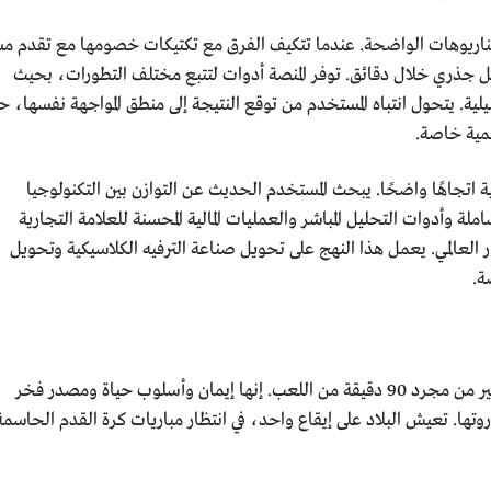
يناريوهات الواضحة. عندما تتكيف الفرق مع تكتيكات خصومها مع تقدم مس
بشكل جذري خلال دقائق. توفر المنصة أدوات لتتبع مختلف التطورات، بحيث
ليلية. يتحول انتباه المستخدم من توقع النتيجة إلى منطق المواجهة نفسها، 
مية خاصة.
ة اتجاهًا واضحًا. يبحث المستخدم الحديث عن التوازن بين التكنولوجيا
ملة وأدوات التحليل المباشر والعمليات المالية المحسنة للعلامة التجارية
ر العالمي. يعمل هذا النهج على تحويل صناعة الترفيه الكلاسيكية وتحويل
ة.
كرة القدم بالنسبة للجزائريين أكثر بكثير من مجرد 90 دقيقة من اللعب. إنها إيمان وأسلوب حياة ومصدر فخر
. بلغت التوقعات لـ WC2026 ذروتها. تعيش البلاد على إيقاع واحد، في انتظار مباريات كرة القدم الحاسم