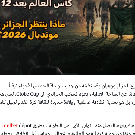
ع الجزائر ووهران وقسنطينة من جديد، ويملأ الحماس الأجواء ترقباً
للاحتفال العظيم. بعد غياب دام 12 عامًا عن الساحة العالمية، يعود المنتخب الجزائري إلى  Cup
 بل هو بمثابة انطلاقة عاطفية وولادة جديدة لثقافة كرة القدم لجيل كام
 فريقهم المفضل منذ الثواني الأولى من البطولة ، تطبيق
melbet
dépôt
صبح جزءًا من حملة كرة القدم العالمية وإشعال الحماس قبل انطلاق البطولة