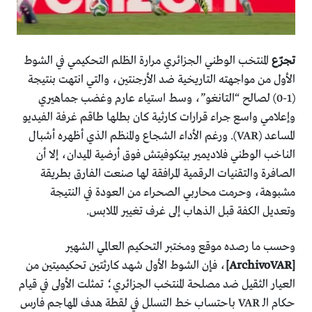
تجرّع
المنتخب الوطني الجزائري مرارة الظلم التحكيمي في الشوط
الأول من مواجهته التاريخية ضد الأرجنتين، والتي انتهت بنتيجة
(1-0) لصالح “التانغو”، وسط استياء عارم وغضب جماهيري
وإعلامي واسع جراء قرارات كارثية كان بطلها طاقم غرفة الفيديو
المساعد (VAR). ورغم الأداء الشجاع والمنظم الذي أظهره أشبال
الناخب الوطني فلاديمير بيتكوفيتش فوق أرضية الميدان، إلا أن
الصافرة والتقنيات الرقمية المرافقة لها صنعت الفارق بطريقة
مشبوهة، وحرمت محاربي الصحراء من العودة في النتيجة
وتعديل الكفة قبل الذهاب إلى غرف تغيير الملابس.
​وحسب ما رصده موقع ومختبر التحكيم العالمي الشهير
[ArchivoVAR]
، فإن الشوط الأول شهد كارثتين تحكيميتين من
العيار الثقيل ضد مصلحة المنتخب الجزائري؛ تمثلت الأولى في قيام
حكام الـ VAR باحتساب خط التسلل في لقطة هدف المهاجم فارس