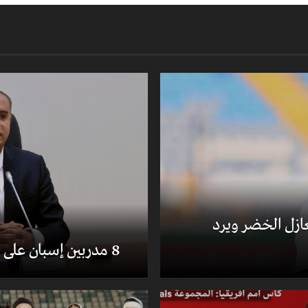
ُغازل الخضر ويرد
8 مدربين إسبان على رادار الخضر لخلافة بيتكوفيتش