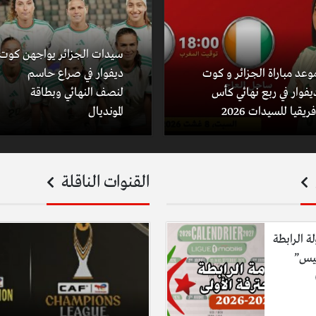
سيدات الجزائر يواجهن كوت
وعد مباراة الجزائر و كوت
ديفوار في صراع حاسم
يفوار في ربع نهائي كأس
لنصف النهائي وبطاقة
فريقيا للسيدات 2026
المونديال
القنوات الناقلة
لة الرابطة
ليس”