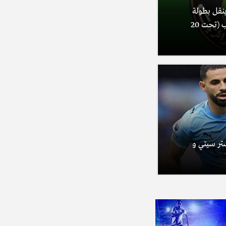
ينقل بطولة
العالم لألعاب القوى للشباب (تحت 20
ستر سيتي و