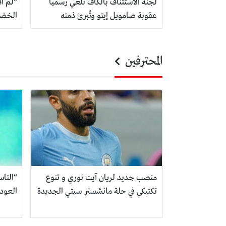
لجنة الاستئناف بالكاف تُلغي رسمياً
“لم أق
عقوبة صامويل إيتو وتُبرئ ذمته
الخضر
المحترفين
منصب جديد لريان آيت نوري و تنوع
“التا
تكتيكي في حلة مانشستر سيتي الجديدة
العود