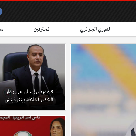
الدوري الجزائري
المحترفين
مش
8 مدربين إسبان على رادار
الخضر لخلافة بيتكوفيتش