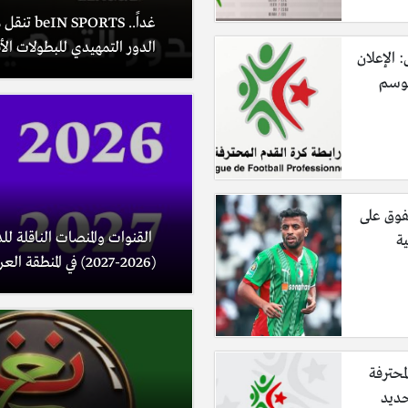
غداً.. PORTS
الدور التمهيدي للبطولات الأف
: الإعلان
موسم
فوق على
القنوات والمنصات الناقلة لل
ية
(2026-2027) في المنطقة العربية.
لمحترفة
حديد