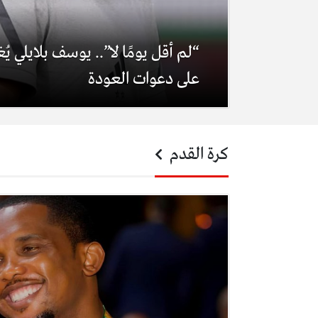
“لم أقل يومًا لا”.. يوسف بلايلي ي
على دعوات العودة
كرة القدم