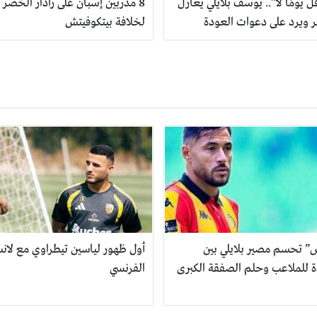
ل يومًا لا”.. يوسف بلايلي يُغازل
8 مدربين إسبان على رادار الخضر
 ويرد على دعوات العودة
لخلافة بيتكوفيتش
س” تحسم مصير بلايلي بين
أول ظهور لياسين تيطراوي مع لان
ة للملاعب وحلم الصفقة الكبرى
الفرنسي