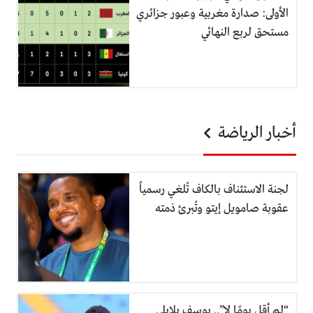
الأولى: صدارة مغربية وعبور جزائري
مستحق لربع النهائي
أخبار الرياضة
لجنة الاستئناف بالكاف تُلغي رسمياً
عقوبة صامويل إيتو وتُبرئ ذمته
“لم أقل يومًا لا”.. يوسف بلايلي