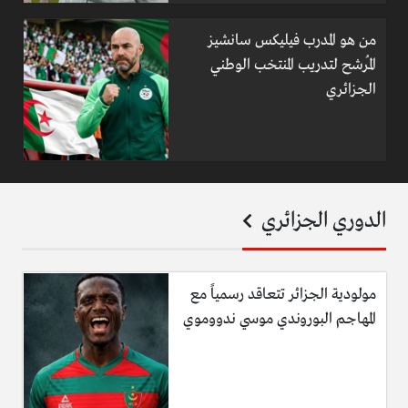
من هو المدرب فيليكس سانشيز
المُرشح لتدريب المنتخب الوطني
الجزائري
الدوري الجزائري
مولودية الجزائر تتعاقد رسمياً مع
المهاجم البوروندي موسي ندووموي