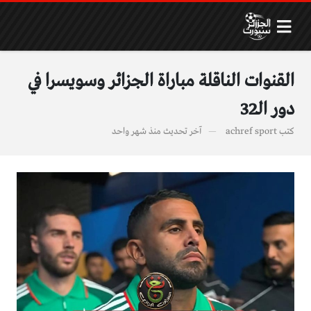
القنوات الناقلة مباراة الجزائر وسويسرا في
دور الـ32
كتب
achref sport
آخر تحديث
منذ شهر واحد