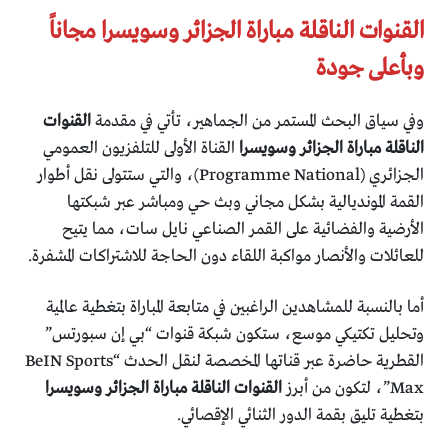
القنوات الناقلة مباراة الجزائر وسويسرا مجاناً
وبأعلى جودة
وفي سياق البحث المستمر من الجماهير، تأتي في مقدمة
القنوات
الناقلة مباراة الجزائر وسويسرا
القناة الأولى للتلفزيون العمومي
الجزائري (Programme National)، والتي ستتولى نقل أطوار
القمة المونديالية بشكل مجاني وبث حي ومباشر عبر شبكتها
الأرضية والفضائية على القمر الصناعي نايل سات، مما يتيح
للعائلات والأنصار مواكبة اللقاء دون الحاجة للاشتراكات المشفرة.
أما بالنسبة للمشاهدين الراغبين في متابعة المباراة بتغطية عالمية
وتحليل تكتيكي موسع، ستكون شبكة قنوات “بي إن سبورتس”
القطرية حاضرة عبر قناتها المخصصة لنقل الحدث “BeIN Sports
Max”، لتكون من أبرز
القنوات الناقلة مباراة الجزائر وسويسرا
بتغطية تليق بقمة الدور الثنائي الإقصائي.