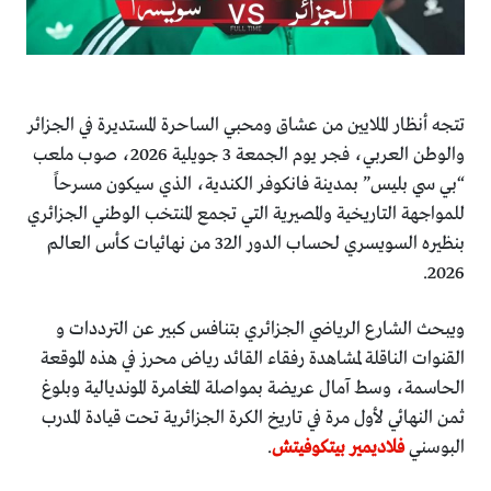
تتجه أنظار الملايين من عشاق ومحبي الساحرة المستديرة في الجزائر
والوطن العربي، فجر يوم الجمعة 3 جويلية 2026، صوب ملعب
“بي سي بليس” بمدينة فانكوفر الكندية، الذي سيكون مسرحاً
للمواجهة التاريخية والمصيرية التي تجمع المنتخب الوطني الجزائري
بنظيره السويسري لحساب الدور الـ32 من نهائيات كأس العالم
2026.
ويبحث الشارع الرياضي الجزائري بتنافس كبير عن الترددات و
القنوات الناقلة لمشاهدة رفقاء القائد رياض محرز في هذه الموقعة
الحاسمة، وسط آمال عريضة بمواصلة المغامرة المونديالية وبلوغ
ثمن النهائي لأول مرة في تاريخ الكرة الجزائرية تحت قيادة المدرب
البوسني
فلاديمير بيتكوفيتش
.