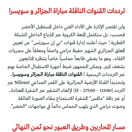
ترددات القنوات الناقلة مباراة الجزائر و سويسرا
ولن تقتصر الإثارة على الأداء الفني داخل المستطيل الأخضر
فحسب، بل ستكتمل المتعة الكروية عبر المذياع الداخلي للشبكة
القطرية؛ حيث أعلنت إدارة قنوات “بي إن سبورتس” عن تعيين
المعلق الجزائري الشهير حفيظ دراجي واصفاً ومعلقاً على مجريات
اللقاء، وهو ما يضفي طابعاً حماسياً خاصاً ينتظره المتابعون
بشغف كبير. ويمكن للجمهور ضبط أجهزة الاستقبال الخاصة بهم
عبر الترددات الرسمية لـ
القنوات الناقلة مباراة الجزائر وسويسرا
،
وتحديداً القناة الأرضية الجزائرية على القمر الصناعي Nilesat عبر
التردد (11680 – 27500 – H) لإلغاء التشفير عبر الشفرة المعتادة،
أو عبر باقة “ماكس” المشفرة للاستمتاع بنقاء الصورة الفائقة
وصوت دراجي الذي يلهب الحماس دائماً في مواجهات “الخضر”.
مسار المحاربين وطريق العبور نحو ثمن النهائي