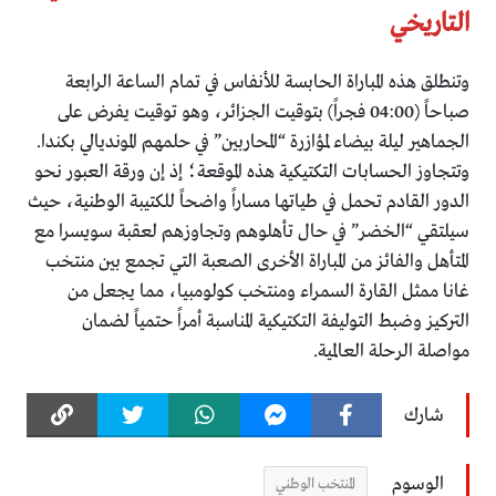
التاريخي
وتنطلق هذه المباراة الحابسة للأنفاس في تمام الساعة الرابعة
صباحاً (04:00 فجراً) بتوقيت الجزائر، وهو توقيت يفرض على
الجماهير ليلة بيضاء لمؤازرة “المحاربين” في حلمهم المونديالي بكندا.
وتتجاوز الحسابات التكتيكية هذه الموقعة؛ إذ إن ورقة العبور نحو
الدور القادم تحمل في طياتها مساراً واضحاً للكتيبة الوطنية، حيث
سيلتقي “الخضر” في حال تأهلوهم وتجاوزهم لعقبة سويسرا مع
المتأهل والفائز من المباراة الأخرى الصعبة التي تجمع بين منتخب
غانا ممثل القارة السمراء ومنتخب كولومبيا، مما يجعل من
التركيز وضبط التوليفة التكتيكية المناسبة أمراً حتمياً لضمان
مواصلة الرحلة العالمية.
شارك
الوسوم
المنتخب الوطني