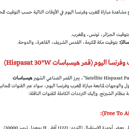
اهدة مباراة المغرب وفرنسا اليوم في الأوقات التالية حسب التوقيت المح
توقيت الجزائر، تونس، والمغرب.
بتوقيت مكة المكرمة، القدس الشريف، القاهرة، والدوحة.
نسا اليوم (قمر هيسباسات Hispasat 30°W)
هيسباسات
والوجهات لمتابعة مباراة المغرب وفرنسا اليوم، سواء عبر القنوات المجاني
ة بنظام الشيرنج. وإليك الترددات الكاملة للقنوات الناقلة:
 الاستقبال (التردد: 11221 أفقي H بمعدل ترميز 30000).