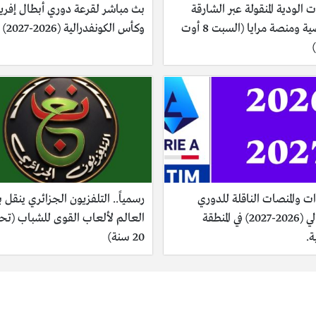
يات الودية المنقولة عبر الشارقة
بث مباشر لقرعة دوري أبطال إفريق
الرياضية ومنصة مرايا (السبت 8 أوت
وكأس الكونفدرالية (2026-2027)
ت والمنصات الناقلة للدوري
رسمياً.. التلفزيون الجزائري ينقل 
الإيطالي (2026-2027) في المنطقة
العالم لألعاب القوى للشباب (ت
ة.
20 سنة)