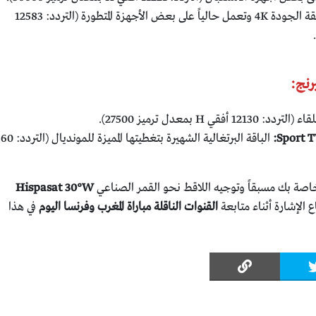
تبث بجودة فائقة الجودة 4K وتعمل حالياً على بعض الأجهزة المتطورة (التردد: 12583
 أفقي H بمعدل ترميز 27500).
الباقة البرتغالية الشهيرة بتغطيت
صة بك مسبقاً وتوجيه اللاقط نحو القمر الصناعي
Hispasat 30°W
الإشارة أثناء متابعة
القنوات الناقلة مباراة المغرب وفرنسا اليوم
في هذا