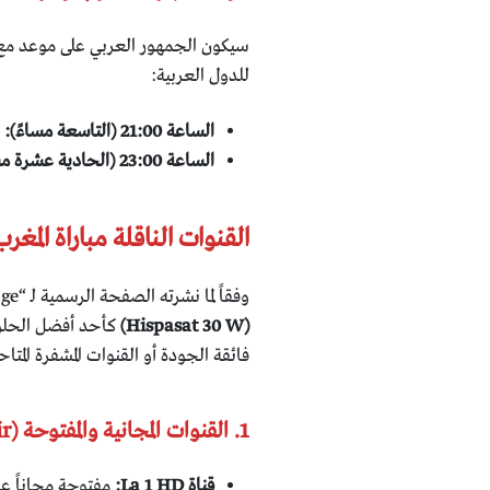
سيكون الجمهور العربي على موعد مع مش
للدول العربية:
الساعة 21:00 (التاسعة مساءً):
ب
الساعة 23:00 (الحادية عشرة مساءً):
القنوات الناقلة مباراة المغرب وفر
وفقاً لما نشرته الصفحة الرسمية لـ “Satellite Hispasat Page”، يبرز القمر الصناعي الشهير
(Hispasat 30 W)
كأحد أفضل الحلول 
فائقة الجودة أو القنوات المشفرة المتاح
1. القنوات المجانية والمفتوحة (Free To Air):
قناة La 1 HD:
مفتوحة مجاناً على بعض أجهزة