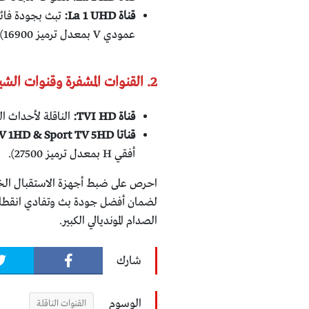
قناة La 1 UHD:
عمودي V بمعدل ترميز 16900).
2. القنوات المشفرة وقنوات الشيرنج:
قناة TVI HD:
الناقلة لأحداث اللقاء (التردد: 12130
قناتا Sport TV 1HD & Sport TV 5HD:
أفقي H بمعدل ترميز 27500).
احرص على ضبط أجهزة الاستقبال الخا
لضمان أفضل جودة بث وتفادي انقطاع 
الصدام المونديالي الكبير.
شارك
الوسوم
القنوات الناقلة