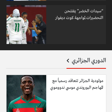
“سيدات الخضر” يفتتحن
التحضيرات لمواجهة كوت ديفوار
الدوري الجزائري
مولودية الجزائر تتعاقد رسمياً مع
المهاجم البوروندي موسي ندووموي