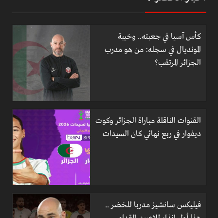
كأس آسيا في جعبته.. وخيبة
المونديال في سجله: من هو مدرب
الجزائر المرتقب؟
القنوات الناقلة مباراة الجزائر وكوت
ديفوار في ربع نهائي كان السيدات
فيليكس سانشيز مدربا للخضر ..