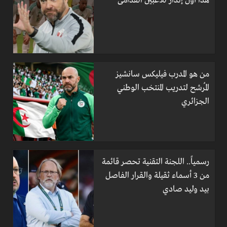
هذا أول إنذار للاعبين القدامى
من هو المدرب فيليكس سانشيز
المُرشح لتدريب المنتخب الوطني
الجزائري
رسمياً.. اللجنة التقنية تحصر قائمة
من 3 أسماء ثقيلة والقرار الفاصل
بيد وليد صادي