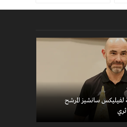
لة لفيليكس سانشيز المرشح
ئري