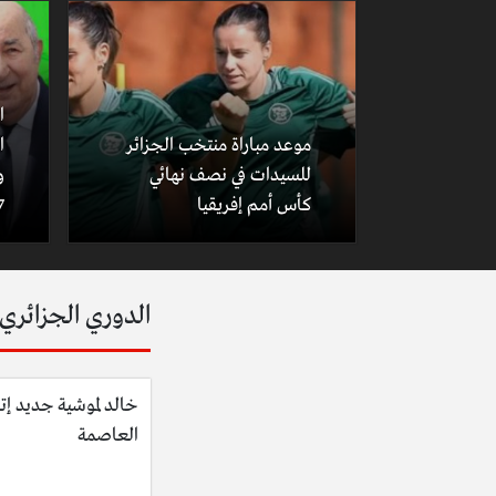
ا
موعد مباراة منتخب الجزائر
ا
للسيدات في نصف نهائي
و
كأس أمم إفريقيا
7
الدوري الجزائري
خالد لموشية جديد إت
العاصمة