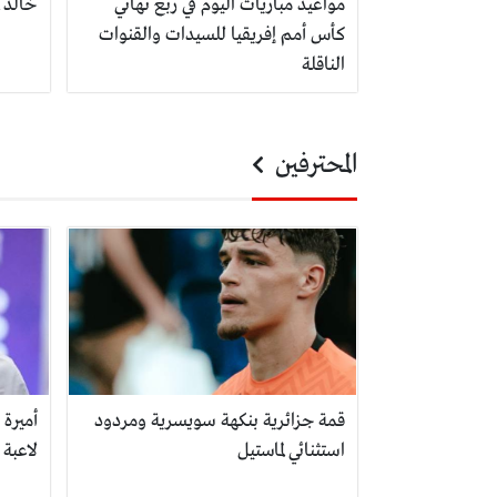
مواعيد مباريات اليوم في ربع نهائي
خالد 
كأس أمم إفريقيا للسيدات والقنوات
الناقلة
المحترفين
قمة جزائرية بنكهة سويسرية ومردود
أميرة
استثنائي لماستيل
لاعبة 