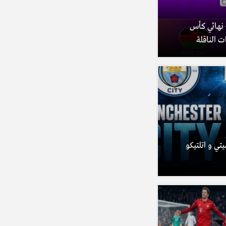
 نهائي كأس
ت الناقلة
تي و اتلتيكو