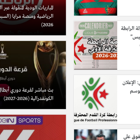
المباريات الودية المنقولة عبر 
2026)
لة الرابطة
ليس”
: الإعلان
بث مباشر لقرعة دوري أبطال
موسم
الكونفدرالية (2026-2027)
فوق على