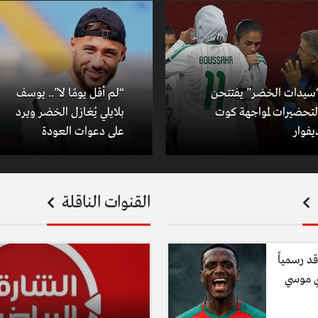
سيدات الخضر” يفتتحن
“لم أقل يومًا لا”.. يوسف
لتحضيرات لمواجهة كوت
بلايلي يُغازل الخضر ويرد
يفوار
على دعوات العودة
القنوات الناقلة
قد رسمياً
ي موسي