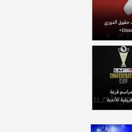
beIN SPO تفقد حقوق الدوري
beIN S تنقل مراسم قرعة
ريقية للأندية