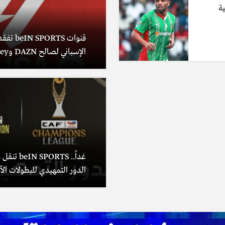
ية
قنوات RTS
الإسباني لصالح DAZN وDisney+
غداً.. PORTS
الدور التمهيدي للبطولات الأف