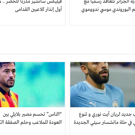
ة الجزائر تتعاقد رسمياً مع
فيليكس سانشيز مدربا للخضر .. ه
جم البوروندي موسي ندووموي
أول إنذار للاعبين القدامى
جديد لريان آيت نوري و تنوع
“التاس” تحسم مصير بلايلي بين
ي في حلة مانشستر سيتي الجديدة
العودة للملاعب وحلم الصفقة الك