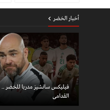
أخبار الخضر
فيليكس سانشيز مدربا للخضر .. هذ
القدامى