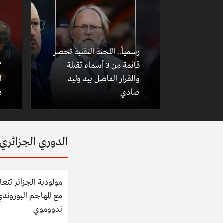
رسمياً.. اللجنة التقنية تحصر
قائمة من 3 أسماء ثقيلة
“
والقرار الفاصل بيد وليد
ا
صادي
د
الدوري الجزائري
مولودية الجزائر تتعا
مع المهاجم البوروند
ندووموي