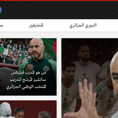
الدوري الجزائري
المحترفين
مش
من هو المدرب فيليكس
سانشيز المُرشح لتدريب
المنتخب الوطني الجزائري