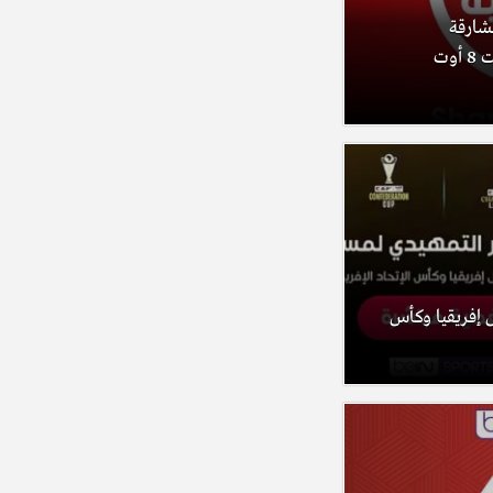
الشارقة
الرياضية ومنصة مرايا (السبت 8 أوت
 إفريقيا وكأس