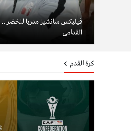
فيليكس سانشيز مدربا للخضر .. هذ
القدامى
كرة القدم