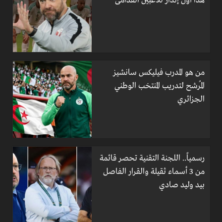
هذا أول إنذار للاعبين القدامى
من هو المدرب فيليكس سانشيز
المُرشح لتدريب المنتخب الوطني
الجزائري
رسمياً.. اللجنة التقنية تحصر قائمة
من 3 أسماء ثقيلة والقرار الفاصل
بيد وليد صادي