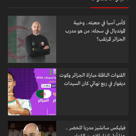
كأس آسيا في جعبته.. وخيبة
المونديال في سجله: من هو مدرب
الجزائر المرتقب؟
القنوات الناقلة مباراة الجزائر وكوت
ديفوار في ربع نهائي كان السيدات
فيليكس سانشيز مدربا للخضر ..