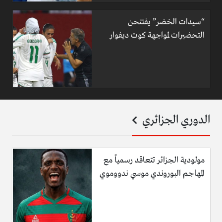
“سيدات الخضر” يفتتحن
التحضيرات لمواجهة كوت ديفوار
الدوري الجزائري
مولودية الجزائر تتعاقد رسمياً مع
المهاجم البوروندي موسي ندووموي