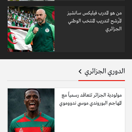
من هو المدرب فيليكس سانشيز
المُرشح لتدريب المنتخب الوطني
الجزائري
الدوري الجزائري
مولودية الجزائر تتعاقد رسمياً مع
المهاجم البوروندي موسي ندووموي