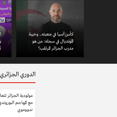
كأس آسيا في جعبته.. وخيبة
ا
المونديال في سجله: من هو
و
مدرب الجزائر المرتقب؟
ك
الدوري الجزائري
مولودية الجزائر تتعا
مع المهاجم البوروند
ندووموي