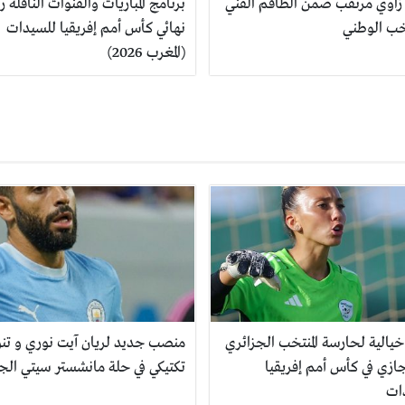
زاوي مرتقب ضمن الطاقم الفني
برنامج المباريات والقنوات الناقلة ر
خب الوطني
نهائي كأس أمم إفريقيا للسيدات
(المغرب 2026)
خيالية لحارسة المنتخب الجزائري
منصب جديد لريان آيت نوري و تن
ازي في كأس أمم إفريقيا
تكتيكي في حلة مانشستر سيتي الج
ات