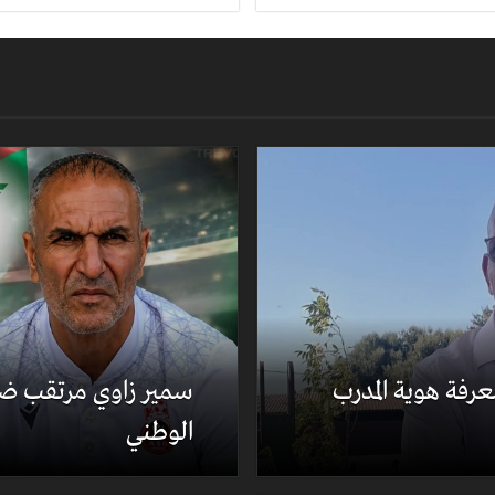
رفة هوية المدرب
سمير زاوي مرتقب ضم
الوطني