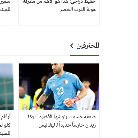
حفيظ دراجي: هذا هو الأهم من معرفة
سمير 
هوية المدرب الخضر
للمنت
المحترفين
صفقة حسمت رتوشها الأخيرة.. لوكا
أرقام 
زيدان حارساً جديداً لـ ليغانيس
كلو نج
للسيد