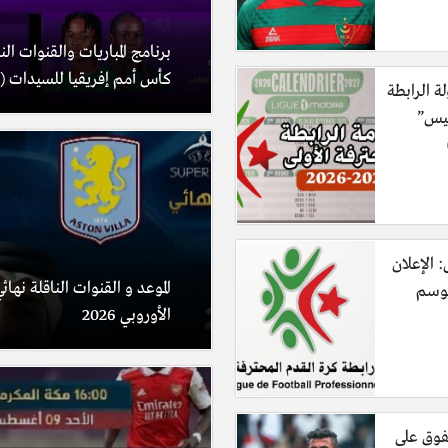
برنامج المباريات والقنوات الن
كأس أمم إفريقيا للسيدات (المغر
لة الرابطة
ليس”
: الإعلان
الموعد و القنوات الناقلة نها
موسم
الأوروبي 2026
فوق على